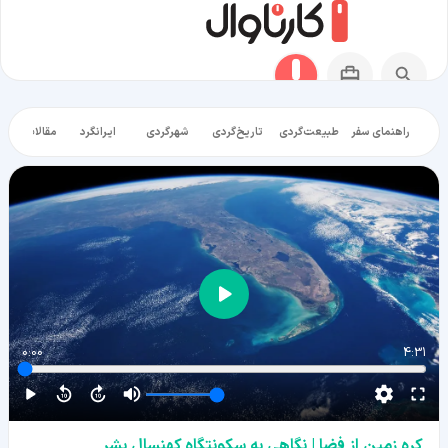
راهنمای سفر
طبیعت‌گردی
تاریخ‌گردی
شهرگردی
ایرانگرد
مقالات آموز
0:00
4:31
کره زمین از فضا | نگاهی به سکونتگاه کهنسال بشر