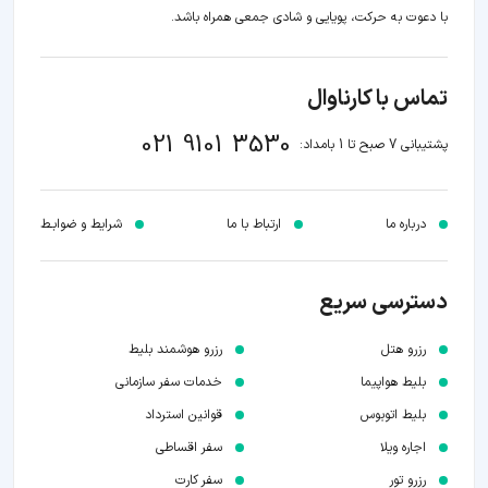
با دعوت به حرکت، پویایی و شادی جمعی همراه باشد.
تماس با کارناوال
021 9101 3530
پشتیبانی 7 صبح تا 1 بامداد:
درباره ما
ارتباط با ما
شرایط و ضوابـط
دسترسی سریع
رزرو هتل
رزرو هوشمند بلیط
بلیط هواپیما
خدمات سفر سازمانی
بلیط اتوبوس
قوانین استرداد
اجاره ویلا
سفر اقساطی
رزرو تور
سفر کارت