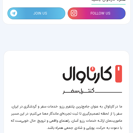
JOIN US
FOLLOW US
ما در کارناوال به عنوان جامع‌ترین پلتفرم رزرو خدمات سفر و گردشگری در ایران،
سفر را از لحظه‌ تصمیم‌گیری تا ثبت تجربه‌ای ماندگار معنا می‌کنیم؛ در این مسیر‍
ماموریت‌مان اراﺋــﻪ خدمات رزرو آسان، راهنمای واقعی و ترویج حال خوبی‌ست که
با دعوت به حرکت، پویایی و شادی جمعی همراه باشد.