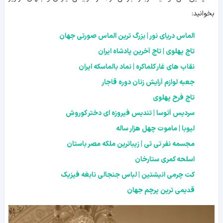
بخوانید:
الماس دریای نور | بزرگ ترین الماس صورتی جهان
تاج پهلوی | تاج آخرین پادشاه ایران
نقاب های غار کلماکره | نماد بالماسکه ایران
جعبه لوازم آرایش زنان دوره قاجار
تاج فرح پهلوی
سردیس آتوسا | تندیس فیروزه ای دختر کوروش
لیوبا | ماموت چهل هزار ساله
مجسمه نفر تی تی | زیباترین ملکه مصر باستان
اسلحه کمرى ستارخان
کت چرمی انیشتین | لباس جنجالی نابغه فیزیک
قدیمی ترین پرچم جهان