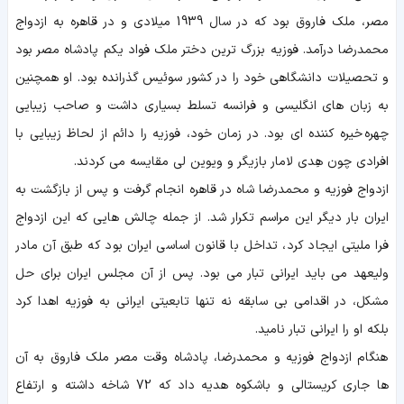
مصر، ملک فاروق بود که در سال 1939 میلادی و در قاهره به ازدواج
محمدرضا درآمد. فوزیه بزرگ ترین دختر ملک فواد یکم پادشاه مصر بود
و تحصیلات دانشگاهی خود را در کشور سوئیس گذرانده بود. او همچنین
به زبان های انگلیسی و فرانسه تسلط بسیاری داشت و صاحب زیبایی
چهره خیره کننده ای بود. در زمان خود، فوزیه را دائم از لحاظ زیبایی با
افرادی چون هِدی لامار بازیگر و ویوین لی مقایسه می کردند.
ازدواج فوزیه و محمدرضا شاه در قاهره انجام گرفت و پس از بازگشت به
ایران بار دیگر این مراسم تکرار شد. از جمله چالش هایی که این ازدواج
فرا ملیتی ایجاد کرد، تداخل با قانون اساسی ایران بود که طبق آن مادر
ولیعهد می باید ایرانی تبار می بود. پس از آن مجلس ایران برای حل
مشکل، در اقدامی بی سابقه نه تنها تابعیتی ایرانی به فوزیه اهدا کرد
بلکه او را ایرانی تبار نامید.
هنگام ازدواج فوزیه و محمدرضا، پادشاه وقت مصر ملک فاروق به آن
ها جاری کریستالی و باشکوه هدیه داد که 72 شاخه داشته و ارتفاع