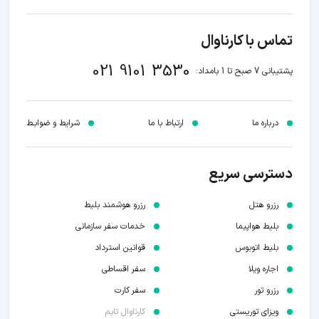
تماس با کارناوال
021 9101 3530
پشتیبانی 7 صبح تا 1 بامداد:
درباره ما
ارتباط با ما
شرایط و ضوابـط
دسترسی سریع
رزرو هتل
رزرو هوشمند بلیط
بلیط هواپیما
خدمات سفر سازمانی
بلیط اتوبوس
قوانین استرداد
اجاره ویلا
سفر اقساطی
رزرو تور
سفر کارت
ویزای توریستی
کارناوال تایم