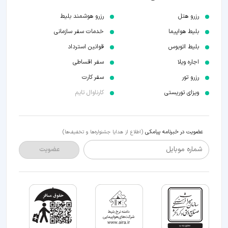
رزرو هتل
رزرو هوشمند بلیط
بلیط هواپیما
خدمات سفر سازمانی
بلیط اتوبوس
قوانین استرداد
اجاره ویلا
سفر اقساطی
رزرو تور
سفر کارت
ویزای توریستی
کارناوال تایم
عضویت در خبرنامه پیامکی
(اطلاع از هدایا جشنواره‌ها و تخفیف‌ها)
شماره موبایل
عضویت