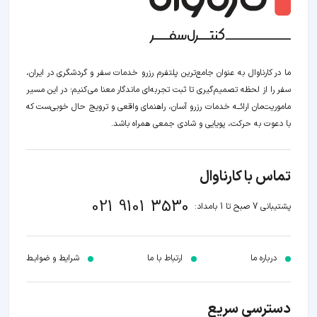
ما در کارناوال به عنوان جامع‌ترین پلتفرم رزرو خدمات سفر و گردشگری در ایران،
سفر را از لحظه‌ تصمیم‌گیری تا ثبت تجربه‌ای ماندگار معنا می‌کنیم؛ در این مسیر‍
ماموریت‌مان اراﺋــﻪ خدمات رزرو آسان، راهنمای واقعی و ترویج حال خوبی‌ست که
با دعوت به حرکت، پویایی و شادی جمعی همراه باشد.
تماس با کارناوال
021 9101 3530
پشتیبانی 7 صبح تا 1 بامداد:
درباره ما
ارتباط با ما
شرایط و ضوابـط
دسترسی سریع