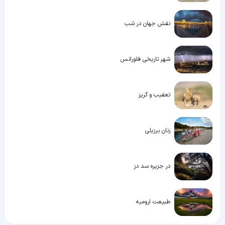
نقش جهان در شب
شهر تاریخی فلورانس
تعقیب و گریز
زنان برزیلی
در جزیره سد دز
طبیعت ارومیه