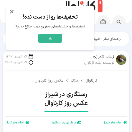
×
تخفیف‌ها رو از دست نده!
تخفیف‌ها و جشنواره‌های سفر رو بهت اطلاع بدیم؟
بله
راهنمای سفر
طبیعت‌گردی
تاریخ‌گردی
شهرگردی
ایرانگرد
مقالات آموز
زينب شيرازی
09 شهریور 1397
09 شهریور 1404
نویسنده ارشد کارناوال
کارناوال
بلاگ
عکس روز کارناوال
عکس روز کارناوال
اجاره ویلا شمال
پرواز تهران استانبول
اجاره ویلا کردان